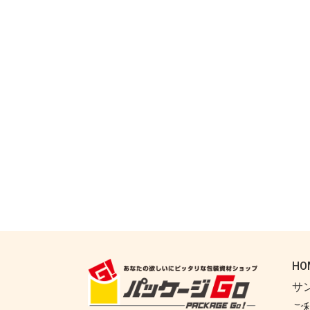
HO
サ
ご