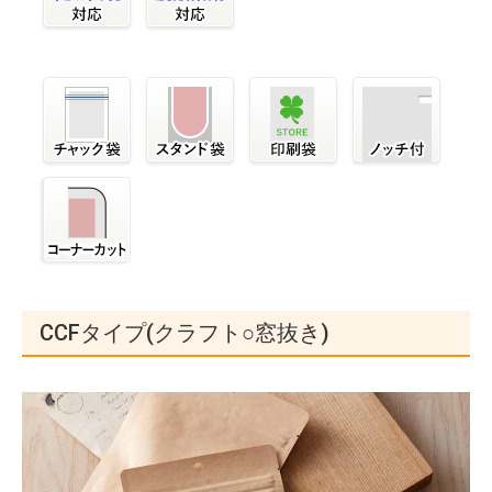
CCFタイプ(クラフト○窓抜き)