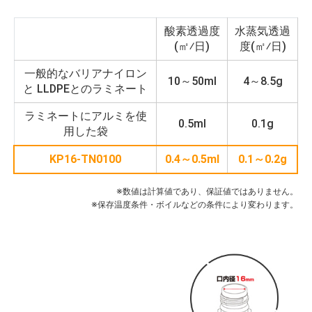
酸素透過度
水蒸気透過
(㎡⁄日)
度(㎡⁄日)
一般的なバリアナイロン
10～50ml
4～8.5g
と LLDPEとのラミネート
ラミネートにアルミを使
0.5ml
0.1g
用した袋
KP16-TN0100
0.4～0.5ml
0.1～0.2g
※数値は計算値であり、保証値ではありません。
※保存温度条件・ボイルなどの条件により変わります。