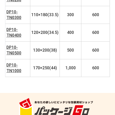
DP10-
110×180(33.5)
300
600
TN0300
DP10-
120×200(34.5)
400
600
TN0400
DP10-
130×200(38)
500
600
TN0500
DP10-
170×250(44)
1,000
600
TN1000